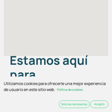
Estamos aquí
para
Utilizamos cookies para ofrecerle una mejor experiencia
ayudarte
de usuario en este sitio web.
Política de cookies
​ ¿Tienes alguna duda?
Solo las necesarias
Acepto